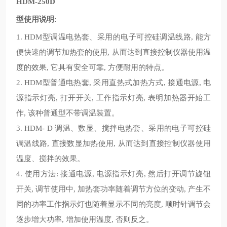
HDM-250D
型使用说明
:
型调温电热套、采用的电子可控硅调温线路
能方
1. HDM
,
便快速的调节加热套的使用
从而达到直接控制仪器使用温
,
度的效果
它具有安全可靠
方便耐用的特点。
,
,
型普通电热套
采用直热式加热方式
接通电源
电
2. HDM
,
,
,
源指示灯亮
打开开关
工作指示灯亮
表明加热器开始工
,
,
,
作
该种普通型不带调温装置。
,
调温、数显、搅拌电热套、采用的电子可控硅
3. HDM- D
调温线路
直接数显加热使用
从而达到直接控制仪器使用
,
,
温度、搅拌的效果。
使用方法
接通电源
电源指示灯亮
然后打开调节旋钮
4.
:
,
,
开关
调节使用中
加热套功率随着调节方位的变动
产生不
,
,
,
同的功率工作指示灯也随着显示不同的亮度
顺时针调节会
,
逐步增大功率
增加使用温度
否则反之。
,
,