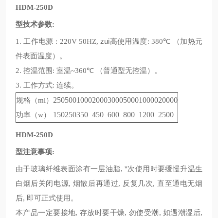
HDM-250D
型技术参数
:
工作电源
zui高使用温度
℃
加热元
1.
: 220V 50HZ,
: 380
（
件表面温度
。
）
控温范围
室温
℃
普通型无控温
。
2.
:
~360
（
）
工作方式
连续。
3.
:
规格
250
500
1000
2000
3000
5000
10000
20000
（ml）
功率
150
250
350
450
600
800
1200
2500
（w）
HDM-250D
型注意事项
:
由于玻璃纤维表面涂有一层油脂
*次使用时要缓慢升温生
,
白烟后关闭电源
烟散后再通过
反复几次
直至通电无烟
,
,
,
后
即可正式使用。
,
本产品一定要接地
存放时要干燥
勿使受潮
如遇潮湿后
,
,
,
,