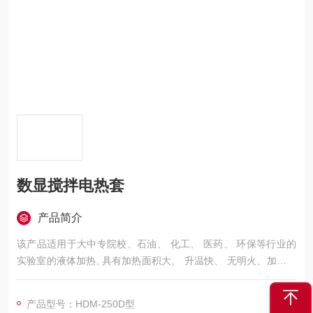
数显搅拌电热套
产品简介
该产品适用于大中专院校、石油、 化工、 医药、 环保等行业的
实验室的液体加热, 具有加热面积大、 升温快、 无明火、加热均
匀、 轻便、 安全节约能源、 不易碰伤玻璃器等优点, 该产品各种
实验室及各细化工单位的Z理想的加热设备。
产品型号：HDM-250D型