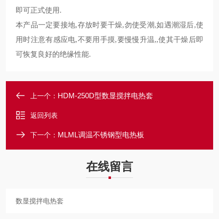
即可正式使用
.
本产品一定要接地
存放时要干燥
勿使受潮
如遇潮湿后
使
,
,
,
,
用时注意有感应电
不要用手摸
要慢慢升温
使其干燥后即
,
,
,,
可恢复良好的绝缘性能
.
HDM-250D型数显搅拌电热套
上一个：
返回列表
MLML调温不锈钢型电热板
下一个：
在线留言