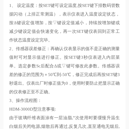
、
设定温度：按
键可设定温度
按
键下排数码管数
1
SET
,
SET
据闪动
上排正常测温
，表示仪表进入温度设定状态，
（
）
按
键设定值增加，按▽键设定值减小，持续按增加键或
Δ
减少键设定值会快速变化，再一次
键仪表回到正常工
SET
作状态温度设定完毕。
、传感器误差修正：再确认仪表显示的值不是正确的测量
2
值时可对显示值进行修正。按
键
秒仪表进入内层菜
SET
3
单。选定参数
后配合
或▽键可修改此参数。传感器误
Sc
Δ
差的修正的范围为＋
℃到
℃，修正完成后再按
键
50
-50
SET
3
秒退出。仪表出厂时修正值为
，使用时要防止把显示正确
0
的仪表修正至不正确。
、操作流程图：
3
型注意事项
HDM-3000D
:
由于玻璃纤维表面涂有一层油脂
*次使用时要缓慢升温生
,
白烟后关闭电源
烟散后再通过
反复几次
直至通电无烟后
,
,
,
,