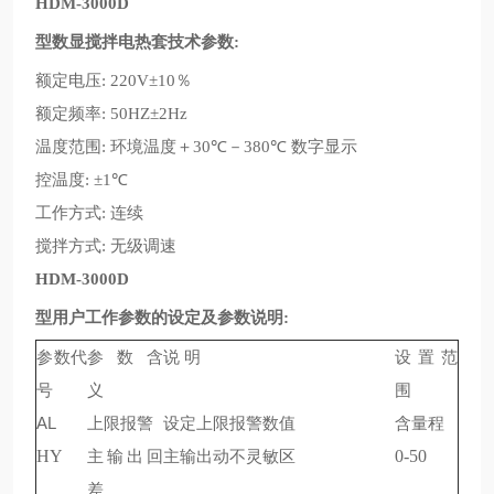
HDM-3000D
型数显搅拌电热套技术参数
:
额定电压
％
: 220V±10
额定频率
: 50HZ±2Hz
温度范围
环境温度＋
℃－
℃
数字显示
:
30
380
控温度
℃
: ±1
工作方式
连续
:
搅拌方式
无级调速
:
HDM-3000D
型用户工作参数的设定及参数说明
:
参数代
参
数
含
说
明
设置范
号
义
围
AL
上限报警
设定上限报警数值
含量程
HY
主输出回
主输出动不灵敏区
0-50
差