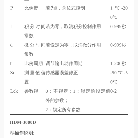
P
比例带
若为
，为位式控制
℃
0
1
-20
℃
0
I
积分时间
若为零，取消积分控制作用
秒
0-999
常数
d
微分时间
若设定为零，取消微分作用
秒
0-999
常数
t
比例周期
调节输出动作周期
秒
1-200
Sc
测量值偏
传感器误差修正
℃
-50
-5
置
℃
0
Lck
参数锁
：不锁定；
：锁定除设定值
0-2
0
1
外的参数；
：锁定所有参数
2
HDM-3000D
型操作说明
: