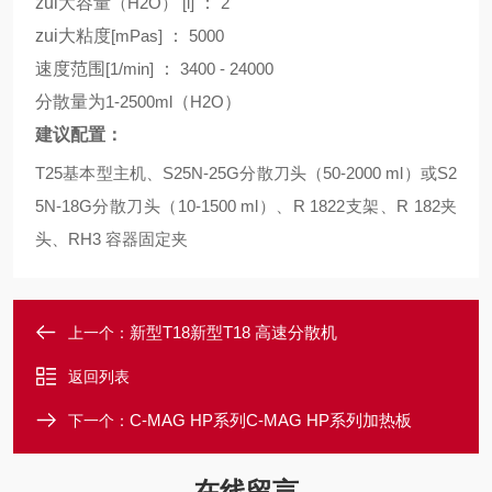
zui大容量
（H2O） [l]
：
2
zui大粘度
[mPas]
：
5000
速度范围
[1/min]
：
3400 - 24000
分散量为
1-2500ml
（
H2O
）
建议配置：
T25
基本型主机、
S25N-25G
分散刀头（
50-2000 ml
）或
S2
5N-18G
分散刀头（
10-1500 ml
）、
R 1822
支架、
R 182
夹
头、
RH3
容器固定夹
新型T18新型T18 高速分散机
上一个：
返回列表
C-MAG HP系列C-MAG HP系列加热板
下一个：
在线留言