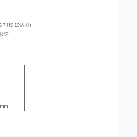
S 7,HS 10
适用）
转速
0mm