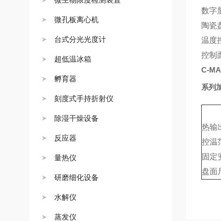
数字
微孔板离心机
陶瓷
台式分光光度计
温度
控制
超低温冰箱
C-MA
孵育器
系列
刻度式手持折射仪
除湿干燥设备
热输
反应器
控温
固定
量热仪
盘面
研磨细化设备
水解仪
蒸发仪