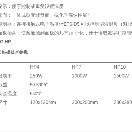
显示：便于控制或重复设置温度
盘面：一体成型无缝盘面，抗化学腐蚀性能*
控制器：连接接触式电子温度计
ETS-D5,
可以控制溶液温度（对
H
面板抬高：使溶液溅到面板的几率zui小化，便于读取数字和控制
G HP
加热板技术参数
HP4
HP7
HP10
出功率
250W
1000W
1500W
范围
50-500
℃
安全温度
550
℃
尺寸
120x120mm
200x200mm
280x28