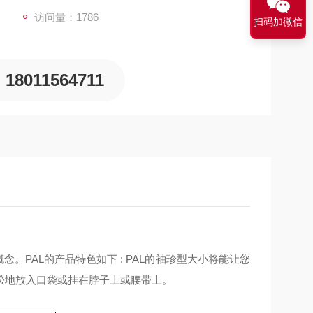
访问量：1786
扫码加微信
18011564711
概念。
PAL
的产品特色如下
: PAL
的袖珍型大小将能让您
松地放入口袋或挂在脖子上或腰带上。