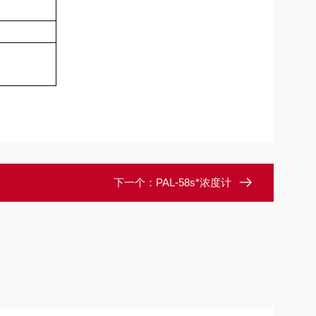
下一个：
PAL-58s*浓度计