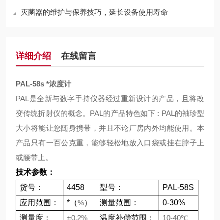
灭菌器的维护与保养技巧，延长设备使用寿命
详细介绍
在线留言
PAL-58s
*浓度计
PAL
是全新与数字手持仪器经过重新设计的产品，且将改
变传统折射仪的概念。
PAL
的产品特色如下
: PAL
的袖珍型
大小将能让您随身携带，并且不论厂房内外均能使用。本
产品只有一百公克重，能够轻松地放入口袋或挂在脖子上
或腰带上。
技术参数：
货号：
4458
型号：
PAL-58S
应用范围：
*（
%
）
测量范围：
0-30%
测量度：
±
0.2%
温度补偿范围：
10-40
℃