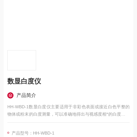
数显白度仪
产品简介
HH-WBD-1数显白度仪主要适用于非彩色表面或接近白色平整的
物体或粉末的白度测量，可以准确地得出与视感度相*的白度值。
对于经荧光增白剂处理过的物体，可以定量反映荧光增光后的白
度值。
产品型号：HH-WBD-1