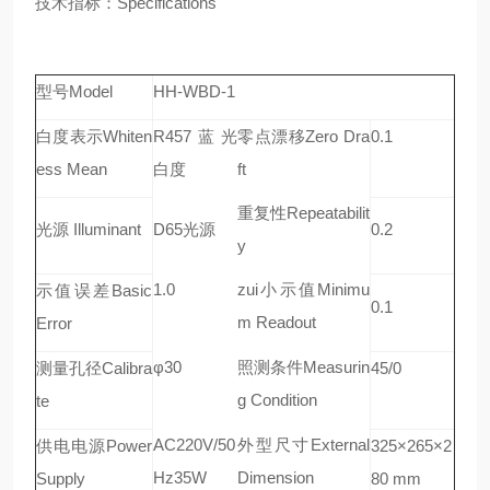
技术指标：Specifications
型号Model
HH-WBD-1
白度表示Whiten
R457蓝光
零点漂移Zero Dra
0.1
ess Mean
白度
ft
重复性Repeatabilit
光源 Illuminant
D65光源
0.2
y
1.0
zui小示值Minimu
示值误差Basic
0.1
m Readout
Error
φ30
照测条件Measurin
测量孔径Calibra
45/0
g Condition
te
AC220V/50
外型尺寸External
供电电源Power
325×265×2
Hz35W
Dimension
Supply
80 mm