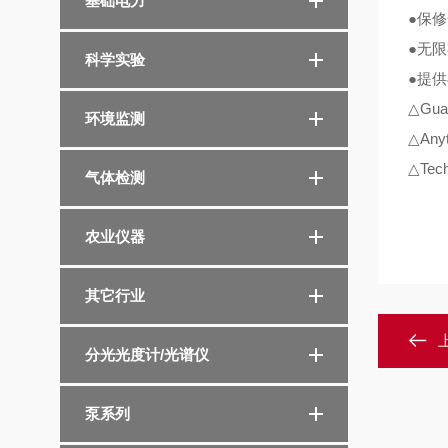
基础电力
●
保修
●
无限
科学实验
●
提供
△
Guar
环境监测
△
Anyt
△
Tech
气体检测
农业仪器
其它行业
分光光度计/光谱仪
泵系列