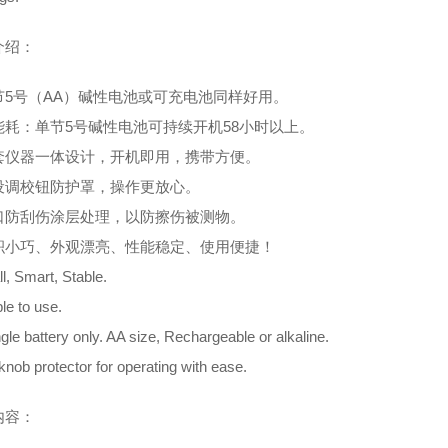
介绍：
节
5
号（
AA
）碱性电池或可充电池同样好用。
能耗：单节
5
号碱性电池可持续开机
58
小时以上。
套仪器一体设计，开机即用，携带方便。
设调校钮防护罩，操作更放心。
口防刮伤涂层处理，以防擦伤被测物。
积小巧、外观漂亮、性能稳定、使用便捷！
l, Smart, Stable.
le to use.
ngle battery only. AA size, Rechargeable or alkaline.
knob protector for operating with ease.
内容：