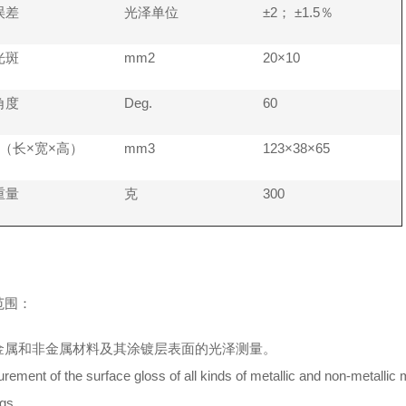
误差
光泽单位
±2
； ±1.5％
光斑
mm2
20×10
角度
Deg.
60
 （长×宽×高）
mm3
123×38×65
重量
克
300
范围：
金属和非金属材料及其涂镀层表面的光泽测量。
ement of the surface gloss of all kinds of metallic and non-metallic m
gs.