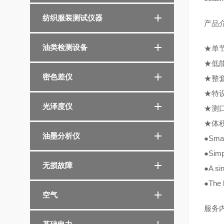
纺织服装测试仪器
产品
油类检测设备
★单
★低
密色差仪
★整
★特
光泽度仪
★测
★体
油墨分析仪
●
Smal
●
Simp
无损故障
●
A si
●
The 
空气
服务