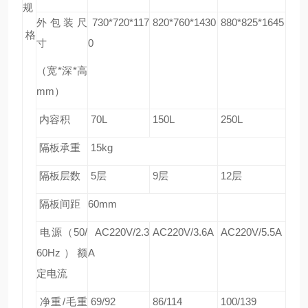
规
外包装尺
730*720*117
820*760*1430
880*825*1645
格
寸
0
（宽*深*高
mm）
内容积
70L
150L
250L
隔板承重
15kg
隔板层数
5
层
9
层
12
层
隔板间距
60mm
电源（
50/
AC220V/2.3
AC220V/3.6A
AC220V/5.5A
60Hz
）额
A
定电流
净重/毛重
69/92
86/114
100/139