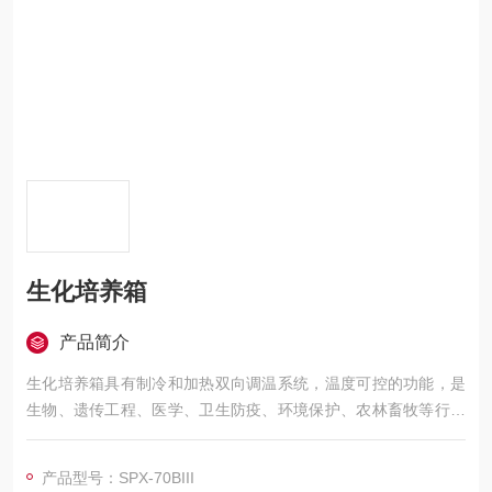
生化培养箱
产品简介
生化培养箱具有制冷和加热双向调温系统，温度可控的功能，是
生物、遗传工程、医学、卫生防疫、环境保护、农林畜牧等行业
的科研机构、大专院校、生产单位或部门实验室的重要试验设
备，广泛应用于低温恒温试验、培养试验、环境试验等。控制器
产品型号：SPX-70BIII
电路由温度传感器、电压比较器和控制执行电路组成。