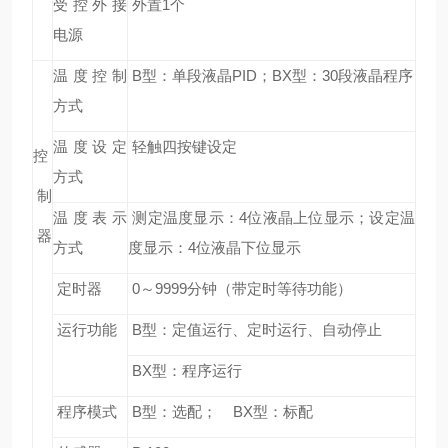
受控外接
外置1个
电源
温度控制
B
型：单段液晶PID；BX型：30段液晶程序
方式
温度设定
轻触四按键设定
控
方式
制
温度表示
测定温度显示：4位液晶上位显示；设定温
器
方式
度显示：4位液晶下位显示
定时器
0
～9999分钟（带定时等待功能）
运行功能
B
型：定值运行、定时运行、自动停止
BX
型：程序运行
程序模式
B
型：选配； BX型：标配