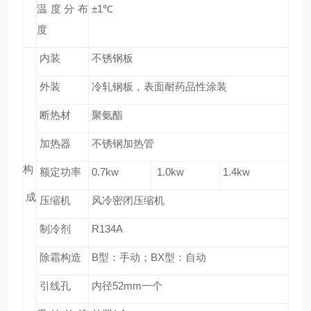
温度分布
±1
℃
度
内装
不锈钢板
外装
冷轧钢板，表面耐药品性涂装
断热材
聚氨酯
加热器
不锈钢加热管
构
额定功率
0.7kw
1.0kw
1.4kw
成
压缩机
风冷密闭压缩机
制冷剂
R134A
除霜构造
B
型：手动；BX型：自动
引线孔
内径52mm一个