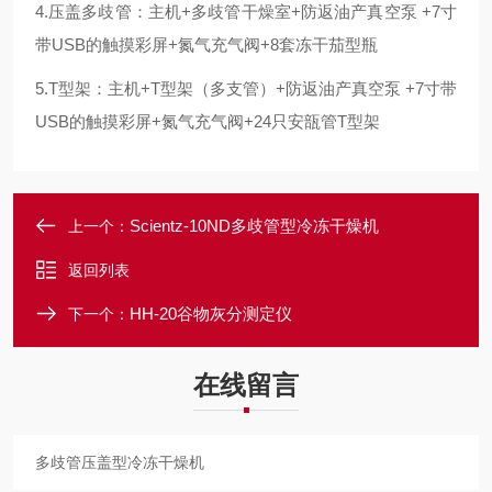
4.压盖多歧管：主机+多歧管干燥室+防返油产真空泵 +7寸
带USB的触摸彩屏+氮气充气阀+8套冻干茄型瓶
5.T型架：主机+T型架（多支管）+防返油产真空泵 +7寸带
USB的触摸彩屏+氮气充气阀+24只安瓿管T型架
Scientz-10ND多歧管型冷冻干燥机
上一个：
返回列表
HH-20谷物灰分测定仪
下一个：
在线留言