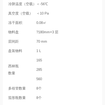
冷阱温度（空载）
＜-56℃
真空度（空载）
＜10 Pa
冻干面积
0.08㎡
物料盘
?180mm×3 层
层间距
70 mm
盘装物料
1 L
165
西林瓶
285
数量
560
多歧管数量
8个
茄形瓶数量
8个