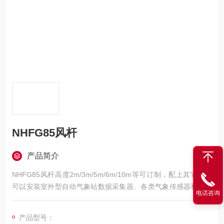
NHFG85风杆
产品简介
NHFG85风杆高度2m/3m/5m/6m/10m等可订制，配上其它附件
可以安装室外型自动气象站数据采集器、各类气象传感器和小型
电话咨询
防辐射通风罩等。该风杆具有材质强度高、外形美观、安装方
便、防腐蚀性能好的特点，可广泛应用于城市、野外或海岛等不
产品型号：
同的环境。