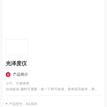
光泽度仪
产品简介
小巧、方便使用
自动校准-随时可测量，按一下即可校准，菜单指导操作，测量结
果无人为误差
单次测量和统计模式，后者包括测量次数、平均值和标准偏差
产品型号：AG系列
记忆量大：999个读数