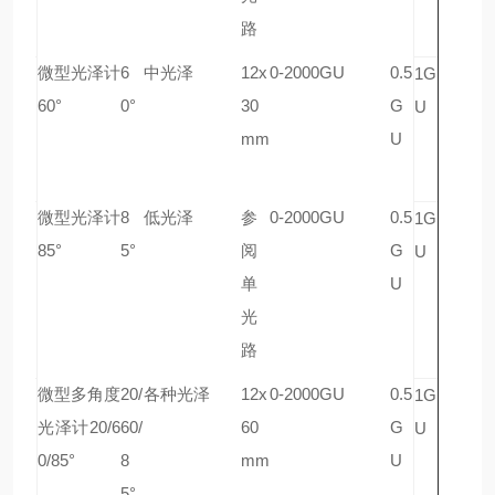
路
微型光泽计
6
中光泽
12x
0-2000GU
0.5
A
1G
60°
0°
30
G
G-
U
mm
U
44
42
微型光泽计
8
低光泽
参
0-2000GU
0.5
A
1G
85°
5°
阅
G
G-
U
单
U
44
光
45
路
微型多角度
20/
各种光泽
12x
0-2000GU
0.5
A
1G
光泽计20/6
60/
60
G
G-
U
0/85°
8
mm
U
44
5°
46