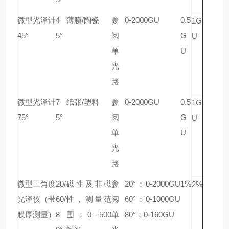
微型光泽计
4
薄膜/陶瓷
参
0-2000GU
0.5
A
1G
45°
5°
阅
G
G-
U
单
U
44
光
54
路
微型光泽计
7
纸张/塑料
参
0-2000GU
0.5
A
1G
75°
5°
阅
G
G-
U
单
U
44
光
56
路
微型三角度
20/
磁性及非磁
参
20°：0-2000GU
1%
A
2%
光泽仪（带
60/
性，测量范
阅
60°：0-1000GU
G-
膜厚测量）
8
围：0－500
单
80°：0-160GU
44