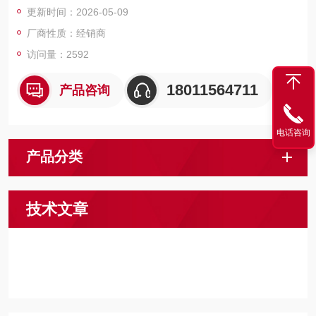
更新时间：2026-05-09
RS232接口可传送数据到个人电脑或打印机
电池寿命长 ，Z多可达3000个读数
厂商性质：经销商
符合DIN标准，可追溯至BAM和NRC
访问量：2592
18011564711
产品咨询
电话咨询
产品分类
技术文章