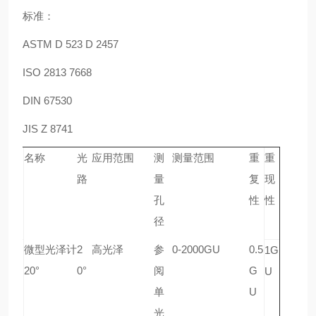
标准：
ASTM D 523 D 2457
ISO 2813 7668
DIN 67530
JIS Z 8741
型
名称
光
应用范围
测
测量范围
重
重
号
路
量
复
现
孔
性
性
径
微型光泽计
2
高光泽
参
0-2000GU
0.5
A
1G
20°
0°
阅
G
G-
U
单
U
44
光
40