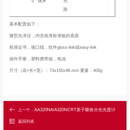
0°
微米
光
35
路
基本配置如下：
微型光泽仪，内含校准标准板的底座
校准证书，接口线，软件gloss-link或easy-link
操作手册，塑料携带箱，电池
尺寸（高×长×宽）：73x155x48 mm 重量：400g
AA320NA/A320NCRT原子吸收分光光度计
上一个：
返回列表