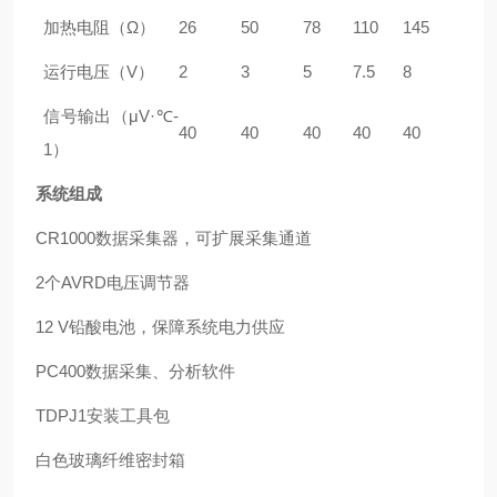
加热电阻（Ω）
26
50
78
110
145
运行电压（V）
2
3
5
7.5
8
信号输出（μV
·
℃
-
40
40
40
40
40
1
）
系统组成
CR1000数据采集器，可扩展采集通道
2个AVRD电压调节器
12 V铅酸电池，保障系统电力供应
PC400数据采集、分析软件
TDPJ1安装工具包
白色玻璃纤维密封箱