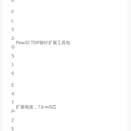
8
F
L
3
2-
Flow32 TDP探针扩展工具包
G
S
1
6
E
X
T
扩展电缆，7.6 m/5芯
P-
2
5