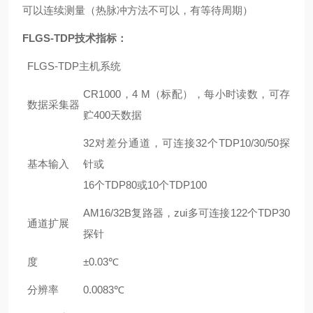
可以连续测量（热脉冲方法不可以，有等待周期）
FLGS-TDP
技术指标
：
FLGS-TDP主机系统
CR1000，4 M（标配），每小时读数，可存
数据采集器
贮400天数据
32对差分通道，可连接32个TDP10/30/50探
基本输入
针或
16个TDP80或10个TDP100
AM16/32B复路器，zui多可连接122个TDP30
通道扩展
探针
度
±0.03℃
分辨率
0.0083℃