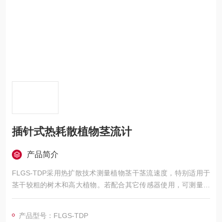
插针式热耗散植物茎流计
产品简介
FLGS-TDP采用热扩散技术测量植物茎干茎流速度，特别适用于
茎干较粗的树木和高大植物。若配合其它传感器使用，可测量环
境因子（空气温湿度，光合有效辐射、土壤温湿度等）影响下的
植物茎流。
产品型号：FLGS-TDP